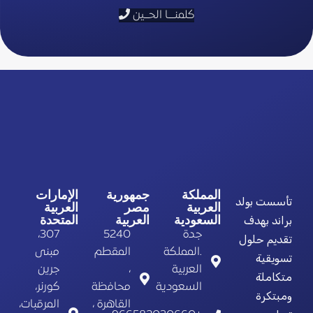
كلمنـــا الحــين
المملكة
جمهورية
الإمارات
تأسست بولد
العربية
مصر
العربية
السعودية
العربية
المتحدة
براند بهدف
جدة
5240
307،
تقديم حلول
.المملكة
المقطم
مبنى
تسويقية
العربية
،
جرين
متكاملة
السعودية
محافظة
كورنر،
ومبتكرة
القاهرة ،
المرقبات،