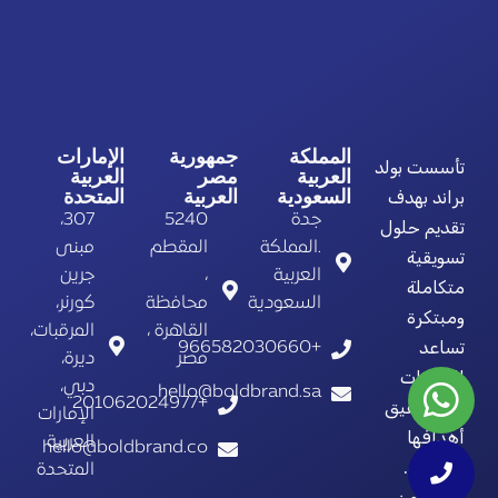
المملكة
جمهورية
الإمارات
تأسست بولد
العربية
مصر
العربية
السعودية
العربية
المتحدة
براند بهدف
جدة
5240
307،
تقديم حلول
.المملكة
المقطم
مبنى
تسويقية
العربية
،
جرين
متكاملة
السعودية
محافظة
كورنر،
ومبتكرة
القاهرة ،
المرقبات،
تساعد
+966582030660
مصر
ديرة،
الشركات
دبي،
hello@boldbrand.sa
+201062024977
على تحقيق
الإمارات
أهدافها
العربية
hello@boldbrand.co
التجارية.
المتحدة
نحن نؤمن