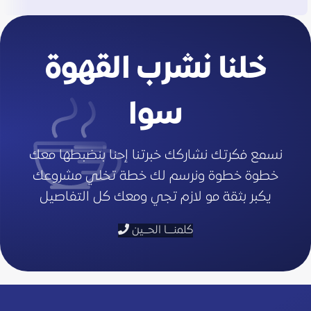
تصميم المتاجر الالكترونية
Awlad Mahmoud Group
تصميم المواقع الالكترونية
خلنا نشرب القهوة
سوا
نسمع فكرتك نشاركك خبرتنا إحنا بنضبطها معك
خطوة خطوة ونرسم لك خطة تخلي مشروعك
يكبر بثقة مو لازم تجي ومعك كل التفاصيل
كلمنـــا الحــين