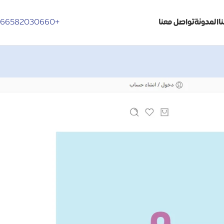
+966582030660
ا
المدونة
تواصل معنا