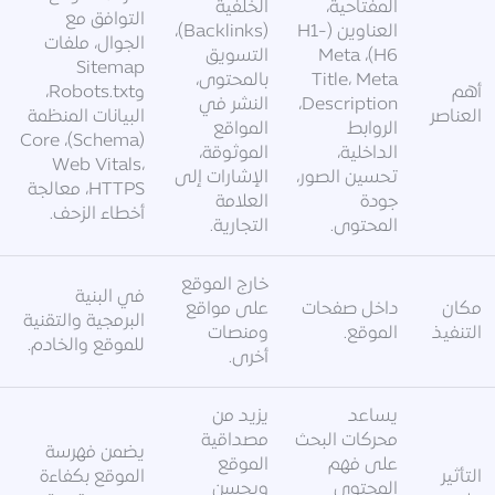
المفتاحية،
الخلفية
التوافق مع
العناوين (H1-
(Backlinks)،
الجوال، ملفات
H6)، Meta
التسويق
Sitemap
Title، Meta
بالمحتوى،
أهم
وRobots.txt،
Description،
النشر في
العناصر
البيانات المنظمة
الروابط
المواقع
(Schema)، Core
الداخلية،
الموثوقة،
Web Vitals،
تحسين الصور،
الإشارات إلى
HTTPS، معالجة
جودة
العلامة
أخطاء الزحف.
المحتوى.
التجارية.
خارج الموقع
في البنية
مكان
داخل صفحات
على مواقع
البرمجية والتقنية
التنفيذ
الموقع.
ومنصات
للموقع والخادم.
أخرى.
يساعد
يزيد من
محركات البحث
مصداقية
يضمن فهرسة
على فهم
الموقع
التأثير
الموقع بكفاءة
المحتوى
ويحسن