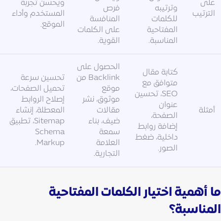
على
ويحسن تجربة
وترتيبه
فرص
الترتيب
المستخدم وأداء
للكلمات
المنافسة
الموقع.
المفتاحية
على الكلمات
المناسبة.
القوية.
الحصول على
كتابة مقال
Backlink من
تحسين سرعة
متوافق مع
موقع
تحميل الصفحات،
SEO، تحسين
موثوق، نشر
إصلاح الروابط
عنوان
أمثلة
مقالات
المعطلة، إنشاء
الصفحة،
ضيف، بناء
Sitemap، تطبيق
إضافة روابط
سمعة
Schema
داخلية، ضغط
العلامة
Markup.
الصور.
التجارية.
ما أهمية اختيار الكلمات المفتاحية
المناسبة؟