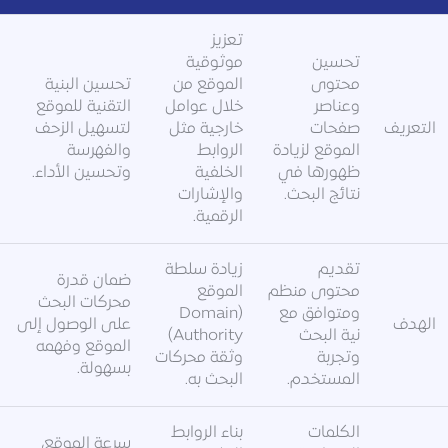
تعزيز
تحسين
موثوقية
محتوى
الموقع من
تحسين البنية
وعناصر
خلال عوامل
التقنية للموقع
التعريف
صفحات
خارجية مثل
لتسهيل الزحف
الموقع لزيادة
الروابط
والفهرسة
ظهورها في
الخلفية
وتحسين الأداء.
نتائج البحث.
والإشارات
الرقمية.
تقديم
زيادة سلطة
ضمان قدرة
محتوى منظم
الموقع
محركات البحث
ومتوافق مع
(Domain
الهدف
على الوصول إلى
نية البحث
Authority)
الموقع وفهمه
وتجربة
وثقة محركات
بسهولة.
المستخدم.
البحث به.
الكلمات
بناء الروابط
سرعة الموقع،