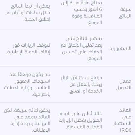
يحتاج عادةً من 3 إلى
يمكن أن تبدأ النتائج
سرعة
6 أشهر بحسب
خلال ساعات أو أيام من
النتائج
المنافسة وقوة
إطلاق الحملة.
الموقع.
تستمر النتائج حتى
بعد تقليل الإنفاق مع
تتوقف الزيارات فور
الاستمرارية
الحفاظ على تحسين
إيقاف الحملة الإعلانية.
الموقع.
قد يكون مرتفعًا عند
مرتفع نسبيًا لأن الزائر
معدل
استهداف الجمهور
يبحث بالفعل عن
التحويل
المناسب وإدارة الحملات
الخدمة أو المنتج.
باحترافية.
العائد
يحقق نتائج سريعة، لكن
غالبًا أعلى على المدى
على
العائد يعتمد على
الطويل بفضل الزيارات
الاستثمار
الميزانية وجودة إدارة
المجانية المستمرة.
(ROI)
الإعلانات.