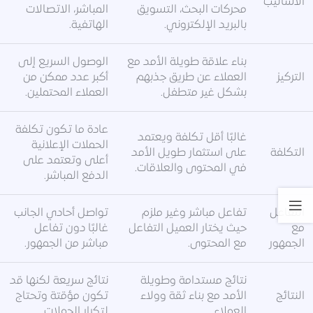
الأساليب
محركات البحث، التسويق
المباشر، الاتصالات
بالبريد الإلكتروني.
الهاتفية.
بناء علاقة طويلة الأمد مع
الوصول السريع إلى
التركيز
العملاء عن طريق جذبهم
أكبر عدد ممكن من
بشكل غير متطفل.
العملاء المحتملين.
عادة ما تكون تكلفة
غالبًا أقل تكلفة ويعتمد
الحملات الإعلانية
التكلفة
على استثمار طويل الأمد
أعلى وتعتمد على
في المحتوى والعلاقات.
الدفع المباشر.
التفاعل
تفاعل مباشر وغير ملزم
تواصل أحادي الجانب
مع
حيث يختار العميل التفاعل
غالبًا دون تفاعل
الجمهور
مع المحتوى.
مباشر من الجمهور.
نتائج مستدامة وطويلة
نتائج سريعة لكنها قد
النتائج
الأمد مع بناء ثقة وولاء
تكون مؤقتة وتحتاج
العملاء.
لتكرار الحملات.