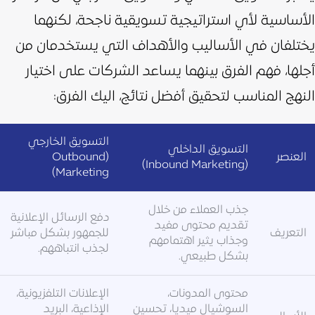
الأساسية لأي استراتيجية تسويقية ناجحة، لكنهما
يختلفان في الأساليب والأهداف التي يستخدمان من
أجلها، فهم الفرق بينهما يساعد الشركات على اختيار
النهج المناسب لتحقيق أفضل نتائج، اليك الفرق:
التسويق الخارجي
التسويق الداخلي
العنصر
(Outbound
(Inbound Marketing)
Marketing)
جذب العملاء من خلال
دفع الرسائل الإعلانية
تقديم محتوى مفيد
التعريف
للجمهور بشكل مباشر
وجذاب يثير اهتمامهم
لجذب انتباههم.
بشكل طبيعي.
محتوى المدونات،
الإعلانات التلفزيونية،
السوشيال ميديا، تحسين
الإذاعية، البريد