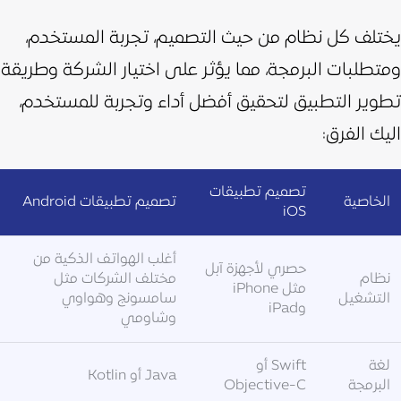
يختلف كل نظام من ح
يث التصميم، تجربة المستخدم،
ومتطلبات البرمجة، مما يؤثر على اختيار الشركة وطريقة
تطوير التطبيق لتحقيق أفضل أداء وتجربة للمستخدم،
اليك الفرق:
تصميم تطبيقات
الخاصية
تصميم تطبيقات Android
iOS
أغلب الهواتف الذكية من
حصري لأجهزة آبل
نظام
مختلف الشركات مثل
مثل iPhone
التشغيل
سامسونج وهواوي
وiPad
وشاومي
لغة
Swift أو
Java أو Kotlin
البرمجة
Objective-C