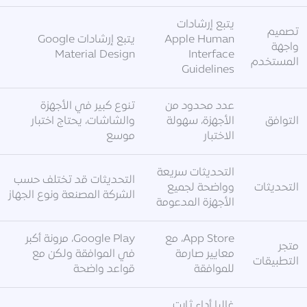
يتبع إرشادات
تصميم
Apple Human
يتبع إرشادات Google
واجهة
Material Design
Interface
المستخدم
Guidelines
عدد محدود من
تنوع كبير في الأجهزة
التوافق
الأجهزة، سهولة
والشاشات، يحتاج اختبار
الاختبار
موسع
التحديثات سريعة
التحديثات قد تختلف حسب
التحديثات
وواضحة لجميع
الشركة المصنعة ونوع الجهاز
الأجهزة المدعومة
App Store، مع
Google Play، مرونة أكبر
متجر
معايير صارمة
في الموافقة ولكن مع
التطبيقات
للموافقة
قواعد واضحة
غالبا أداء ثابت