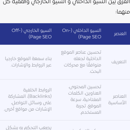
الفرق بين السيو الداخلي و السيو الخارجي وأهمية كل
منهما:
السيو الداخلي (On-
السيو الخارجي (Off-
العنصر
Page SEO)
Page SEO)
تحسين عناصر الموقع
الداخلية لجعله
بناء سمعة الموقع خارجيا
التعريف
متوافقًا مع محركات
عبر الروابط والإشارات.
البحث.
تحسين المحتوى،
الروابط الخلفية
العناوين، الكلمات
العناصر
(Backlinks)، المشاركة
المفتاحية، سرعة
الأساسية
على وسائل التواصل،
الموقع، تجربة
الإشارات من مواقع أخرى.
المستخدم.
يصعب التحكم به بشكل