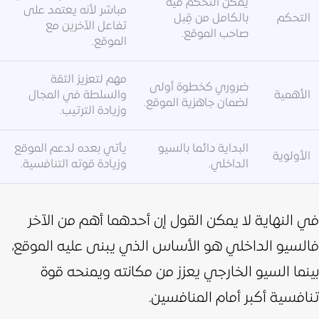
يمكن التحكم فيه
مباشر لأنه يعتمد على
التحكم
بالكامل من قِبل
تفاعل الآخرين مع
صاحب الموقع.
الموقع.
مهم لتعزيز الثقة
ضروري كخطوة أولى
الأهمية
والسلطة في المجال
لضمان جاهزية الموقع.
وزيادة الترتيب.
البداية دائما بالسيو
يأتي بعده لدعم الموقع
الأولوية
الداخلي.
وزيادة قوته التنافسية.
في النهاية لا يمكن القول إن أحدهما أهم من الآخر
فالسيو الداخلي هو الأساس الذي يبنى عليه الموقع،
بينما السيو الخارجي يعزز من مكانته ويمنحه قوة
تنافسية أكبر أمام المنافسين.